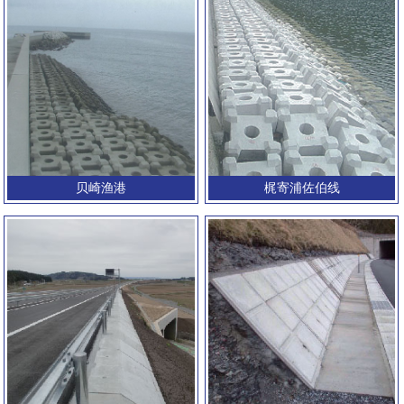
贝崎渔港
梶寄浦佐伯线